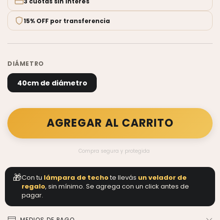
3 cuotas sin interés
15% OFF por transferencia
DIÁMETRO
40cm de diámetro
Compra segura y protegida
🎁
Con tu
lámpara de techo
te llevás
un velador de
regalo
, sin mínimo. Se agrega con un click antes de
pagar.
MEDIOS DE PAGO