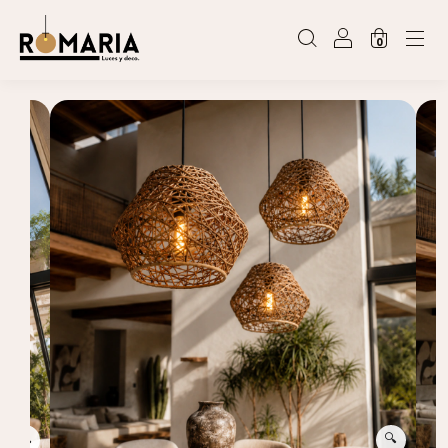
0
🔍
🔍