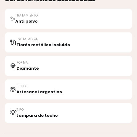
TRATAMIENTO
✨
Anti polvo
INSTALACIÓN
🔌
Florón metálico incluido
FORMA
💎
Diamante
ESTILO
🤲
Artesanal argentino
TIPO
💡
Lámpara de techo