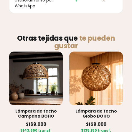
✓
✕
asesoramiento por
WhatsApp
Otras tejidas que
te pueden
gustar
Lámpara de techo
Lámpara de techo
Campana BOHO
Globo BOHO
$169.000
$159.000
$143.650 transf.
$135.150 transf.