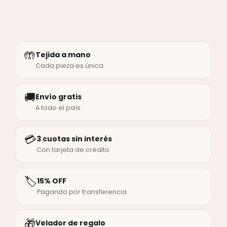
🤲
Tejida a mano
Cada pieza es única
🚚
Envío gratis
A todo el país
💳
3 cuotas sin interés
Con tarjeta de crédito
🏷️
15% OFF
Pagando por transferencia
🎁
Velador de regalo