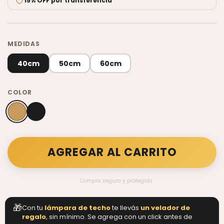
15% OFF por transferencia
MEDIDAS
40cm
50cm
60cm
COLOR
Compra segura y protegida
🎁
Con tu
lámpara de techo
te llevás
un velador de
regalo
, sin mínimo. Se agrega con un click antes de